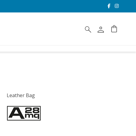
person
shopping_bag
search
Leather Bag