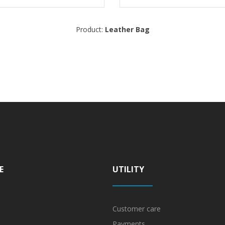
Product:
Leather Bag
E
UTILITY
Customer care
Payments