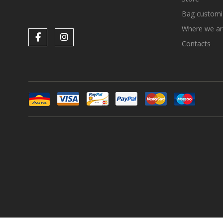
Bag customi
Where we ar
Contacts