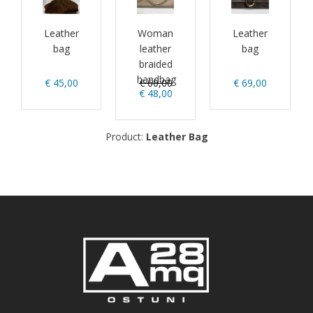
Leather
Woman
Leather
bag
leather
bag
braided
handbag
€ 45,00
€ 60,00
€ 69,00
€ 48,00
Product:
Leather Bag