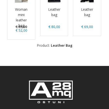
Woman
Leather
Leather
mini
bag
bag
leather
bag
€ 65,00
€ 80,00
€ 69,00
€ 52,00
Product:
Leather Bag