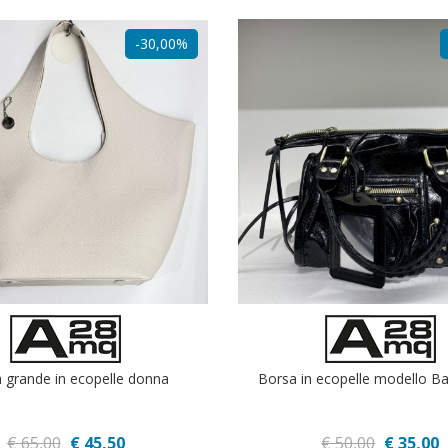
-30,00%
 grande in ecopelle donna
Borsa in ecopelle modello B
€ 65,00
€ 45,50
€ 50,00
€ 35,00