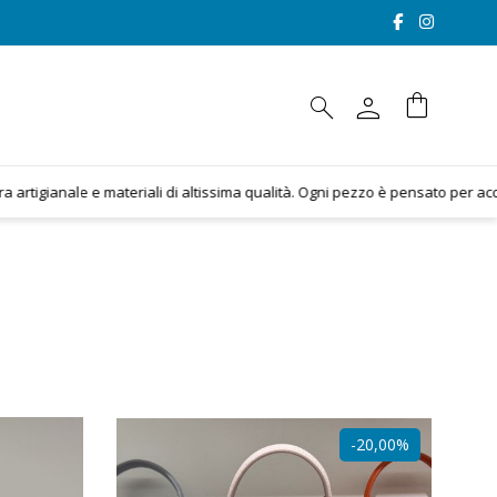
person
shopping_bag
search
tigianale e materiali di altissima qualità. Ogni pezzo è pensato per accompag
-20,00%