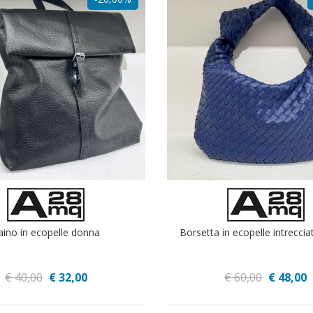
aino in ecopelle donna
Borsetta in ecopelle intrecci
€ 40,00
€ 32,00
€ 60,00
€ 48,00