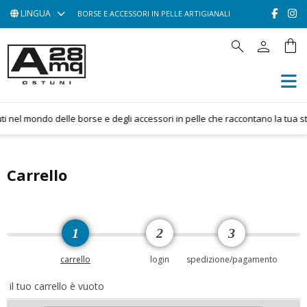
LINGUA
BORSE E ACCESSORI IN PELLE ARTIGIANALI
person
shopping_bag
search
HOME
ACCESSORI
BORSE
 nel mondo delle borse e degli accessori in pelle che raccontano la tua stor
POCHETTE
CONTATTACI
Carrello
1
2
3
carrello
login
spedizione/pagamento
il tuo carrello è vuoto