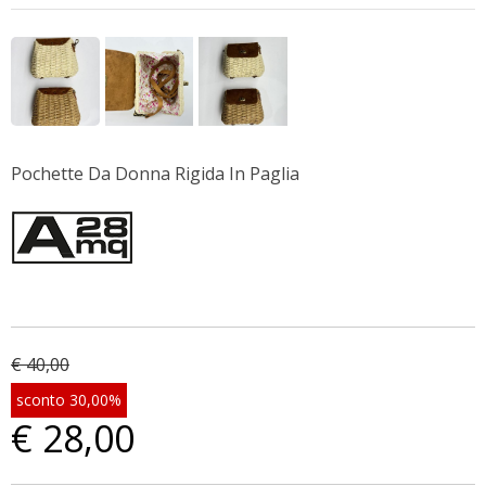
Pochette Da Donna Rigida In Paglia
€ 40,00
sconto 30,00%
€ 28,00