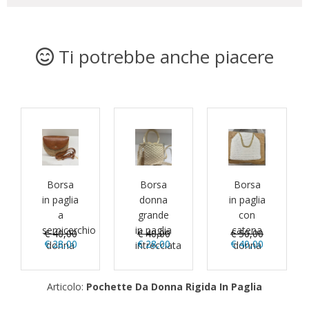
Ti potrebbe anche piacere
Borsa
Borsa
Borsa
in paglia
donna
in paglia
a
grande
con
semicerchio
in paglia
catena
€ 40,00
€ 40,00
€ 50,00
€ 28,00
€ 28,00
€ 40,00
donna
intrecciata
donna
Articolo:
Pochette Da Donna Rigida In Paglia