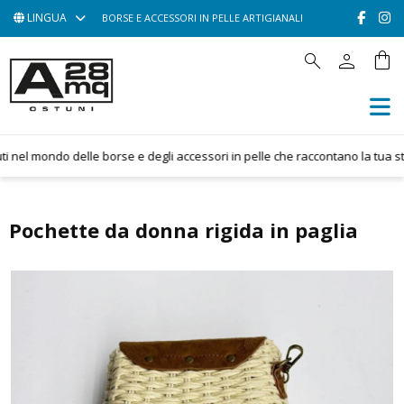
LINGUA
BORSE E ACCESSORI IN PELLE ARTIGIANALI
person
shopping_bag
search
HOME
ACCESSORI
BORSE
nel mondo delle borse e degli accessori in pelle che raccontano la tua stori
POCHETTE
CONTATTACI
Pochette da donna rigida in paglia