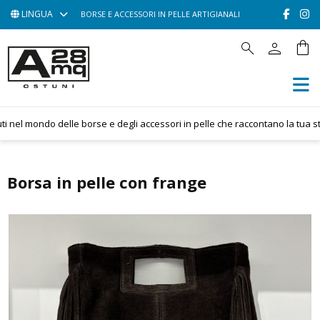
LINGUA
BORSE E ACCESSORI IN PELLE ARTIGIANALI
person
shopping_bag
search
HOME
ACCESSORI
BORSE
nel mondo delle borse e degli accessori in pelle che raccontano la tua stori
POCHETTE
CONTATTACI
Borsa in pelle con frange