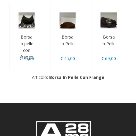
Borsa
Borsa
Borsa
in pelle
in Pelle
in Pelle
con
frange
€ 45,00
€ 45,00
€ 69,00
Articolo:
Borsa In Pelle Con Frange