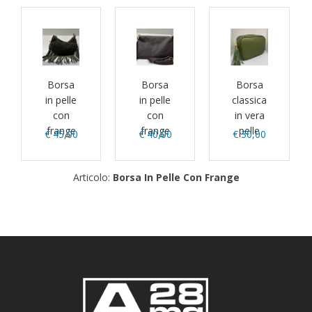
Borsa
Borsa
Borsa
in pelle
in pelle
classica
con
con
in vera
frange
frange
pelle
€ 45,00
€ 40,00
€ 30,00
Articolo:
Borsa In Pelle Con Frange