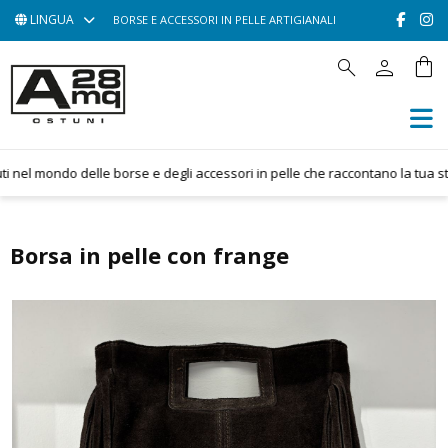
LINGUA
BORSE E ACCESSORI IN PELLE ARTIGIANALI
person
shopping_bag
search
HOME
ACCESSORI
BORSE
nel mondo delle borse e degli accessori in pelle che raccontano la tua stori
POCHETTE
CONTATTACI
Borsa in pelle con frange