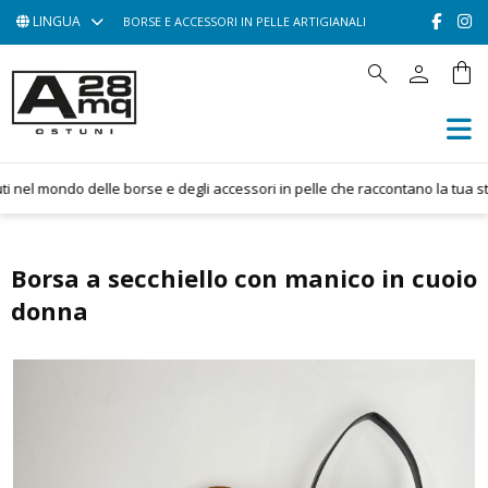
LINGUA
BORSE E ACCESSORI IN PELLE ARTIGIANALI
person
shopping_bag
search
HOME
ACCESSORI
BORSE
nel mondo delle borse e degli accessori in pelle che raccontano la tua stori
POCHETTE
CONTATTACI
Borsa a secchiello con manico in cuoio
donna