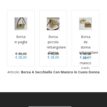
Borsa
Borsa
Borsa
in paglia
piccola
da
rettangolare
donna
donna
rettangolare
€ 40,00
€ 40,00
€ 40,00
€ 28,00
€ 28,00
€ 28,00
con
manico
rigido
Articolo:
Borsa A Secchiello Con Manico In Cuoio Donna