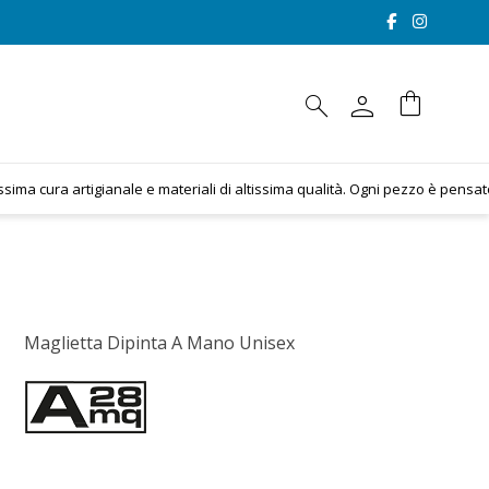
person
shopping_bag
search
cura artigianale e materiali di altissima qualità. Ogni pezzo è pensato per a
Maglietta Dipinta A Mano Unisex