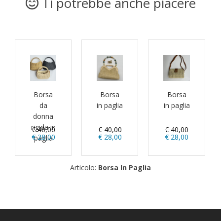
Ti potrebbe anche piacere
Borsa
Borsa
Borsa
da
in paglia
in paglia
donna
rigida in
€ 40,00
€ 40,00
€ 40,00
€ 28,00
€ 28,00
€ 28,00
paglia
Articolo:
Borsa In Paglia