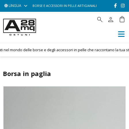
LINGUA
BORSE E ACCESSORI IN PELLE ARTIGIANALI
person
shopping_bag
search
HOME
ACCESSORI
BORSE
nel mondo delle borse e degli accessori in pelle che raccontano la tua stori
POCHETTE
CONTATTACI
Borsa in paglia