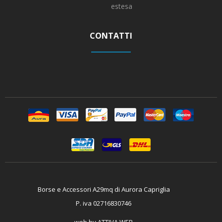
estesa
CONTATTI
Borse e Accessori A29mq di Aurora Capriglia
P. iva 02716830746
web by
ATTIVA WEB