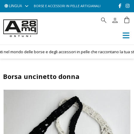
LINGUA
BORSE E ACCESSORI IN PELLE ARTIGIANALI
person
shopping_bag
search
HOME
ACCESSORI
BORSE
nel mondo delle borse e degli accessori in pelle che raccontano la tua stori
POCHETTE
CONTATTACI
Borsa uncinetto donna