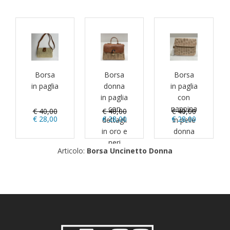
Borsa
Borsa
Borsa
in paglia
donna
in paglia
in paglia
con
con
nappina
€ 40,00
€ 40,00
€ 40,00
€ 28,00
€ 28,00
€ 28,00
dettagli
in pelle
in oro e
donna
neri
Articolo:
Borsa Uncinetto Donna