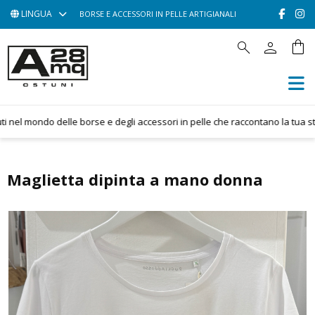
LINGUA
BORSE E ACCESSORI IN PELLE ARTIGIANALI
person
shopping_bag
search
HOME
ACCESSORI
BORSE
el mondo delle borse e degli accessori in pelle che raccontano la tua storia
POCHETTE
CONTATTACI
Maglietta dipinta a mano donna