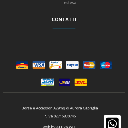
estesa
CONTATTI
Borse e Accessori A29mq di Aurora Capriglia
P. iva 02716830746
web by
ATTIVA WEB