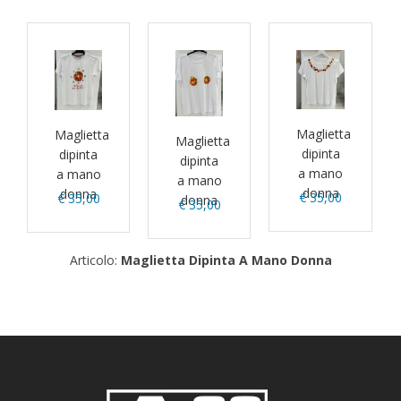
Maglietta
Maglietta
Maglietta
dipinta
dipinta
dipinta
a mano
a mano
a mano
donna
donna
€ 35,00
€ 35,00
donna
€ 35,00
Articolo:
Maglietta Dipinta A Mano Donna