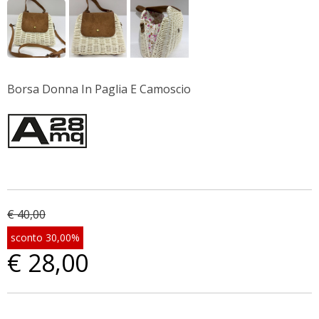
Borsa Donna In Paglia E Camoscio
€ 40,00
sconto 30,00%
€ 28,00