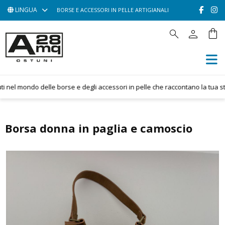
LINGUA
BORSE E ACCESSORI IN PELLE ARTIGIANALI
person
shopping_bag
search
HOME
ACCESSORI
BORSE
nel mondo delle borse e degli accessori in pelle che raccontano la tua stori
POCHETTE
CONTATTACI
Borsa donna in paglia e camoscio