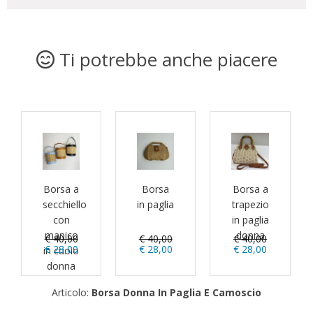
Ti potrebbe anche piacere
Borsa a
Borsa
Borsa a
secchiello
in paglia
trapezio
con
in paglia
manico
donna
€ 40,00
€ 40,00
€ 40,00
€ 28,00
€ 28,00
€ 28,00
in cuoio
donna
Articolo:
Borsa Donna In Paglia E Camoscio